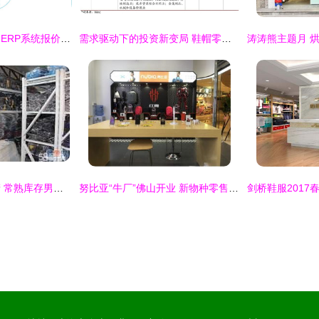
浙江秀维科技新零售ERP系统报价解析 服装鞋帽行业的智能升级方案
需求驱动下的投资新变局 鞋帽零售如何重塑制造业投资版图
专业回收，盘活资产 常熟库存男女服装鞋帽收购与零售全解析
努比亚“牛厂”佛山开业 新物种零售开启，豪礼引爆科技潮人圈