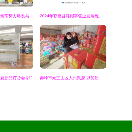
涛涛熊主题月 烘焙萌势力爆发与鞋帽零售新风尚
2024年获嘉县鞋帽零售业发展统计与分析
剑桥鞋服2017春夏新品订货会 以“终端崛起”引领行业新风尚
赤峰市元宝山区人民政府 以优质鞋帽零售服务，点亮百姓生活