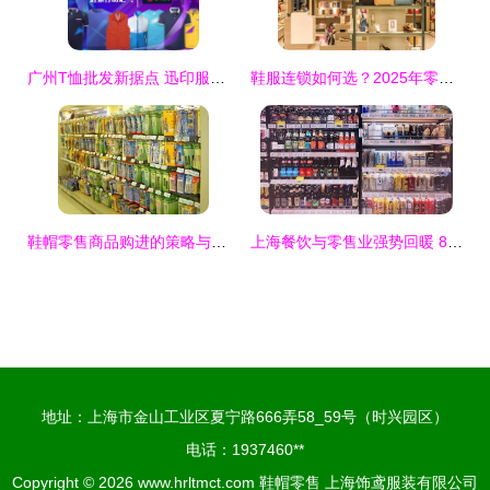
广州T恤批发新据点 迅印服装定制背后的生意链
鞋服连锁如何选？2025年零售收银系统排行榜深度解析
鞋帽零售商品购进的策略与实务解析
上海餐饮与零售业强势回暖 80家餐企日供餐22万份，品牌便利店开业率超90%
地址：上海市金山工业区夏宁路666弄58_59号（时兴园区）
电话：1937460**
Copyright © 2026
www.hrltmct.com
鞋帽零售
上海饰鸢服装有限公司