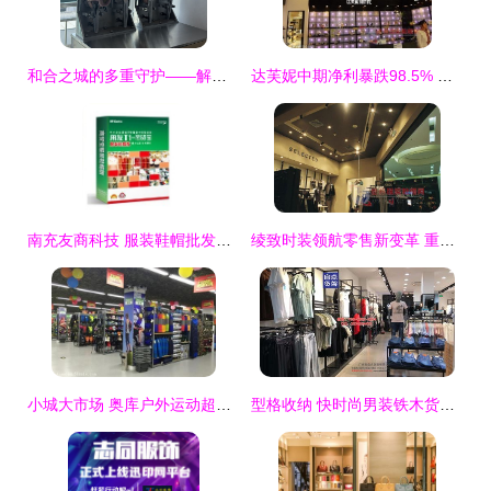
和合之城的多重守护——解码台州“放心消费”生态圈之鞋帽零售篇
达芙妮中期净利暴跌98.5% 转型阵痛与行业警示
南充友商科技 服装鞋帽批发零售数字化解决方案
绫致时装领航零售新变革 重塑IT系统，引领行业数字化转型
小城大市场 奥库户外运动超市落子县城正当时
型格收纳 快时尚男装铁木货架实拍图赏与零售新思路